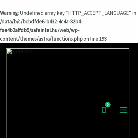
Warning
: Undefined array key "HTTP_ACCEPT_LANGUAGE" in
/data/b/c/bcbdfde6-b432-4c4a-82b4-
fae4b2affdb5/safeintel.hu/web/wp-
content/themes/astra/functions.php
on line
193