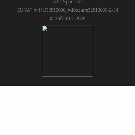
IntelSpace Kft
EU VAT nr HU32512036; Adószám:32512036-2-34
© Safeintel 2026