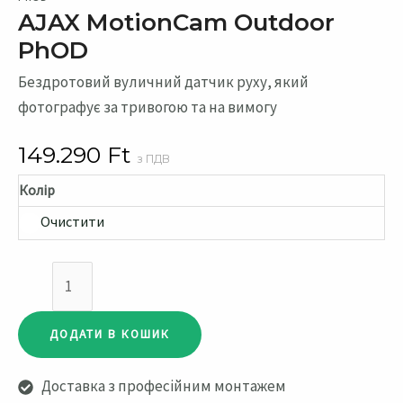
AJAX MotionCam Outdoor
PhOD
Бездротовий вуличний датчик руху, який
фотографує за тривогою та на вимогу
149.290
Ft
з ПДВ
Колір
Очистити
AJAX
MotionCam
Outdoor
ДОДАТИ В КОШИК
PhOD
кількість
Доставка з професійним монтажем