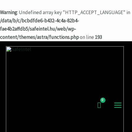
Warning
: Undefined array key "HTTP_ACCEPT_LANGUAGE" in
/data/b/c/bcbdfde6-b432-4c4a-82b4-
fae4b2affdb5/safeintel.hu/web/wp-
content/themes/astra/functions.php
on line
193
Перейти
к
содержимому
MAIN
MEN