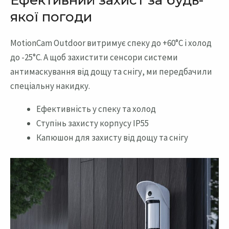
Ефективний захист за будь-
якої погоди
MotionCam Outdoor витримує спеку до +60°С і холод
до -25°С. А щоб захистити сенсори системи
антимаскування від дощу та снігу, ми передбачили
спеціальну накидку.
Ефективність у спеку та холод
Ступінь захисту корпусу IP55
Капюшон для захисту від дощу та снігу