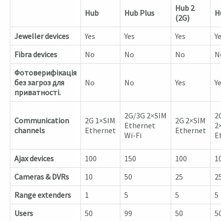
Hub 2
Hub
Hub Plus
H
(2G)
Jeweller devices
Yes
Yes
Yes
Y
Fibra devices
No
No
No
N
Фотоверифікація
без загроз для
No
No
Yes
Y
приватності.
2G/3G 2×SIM
2
Communication
2G 1×SIM
2G 2×SIM
Ethernet
2
channels
Ethernet
Ethernet
Wi-Fi
E
Ajax devices
100
150
100
1
Cameras & DVRs
10
50
25
2
Range extenders
1
5
5
5
Users
50
99
50
5