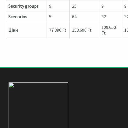
Security groups
9
25
9
9
Scenarios
5
64
32
3
109.650
Ціни
77.890 Ft
158.690 Ft
1
Ft