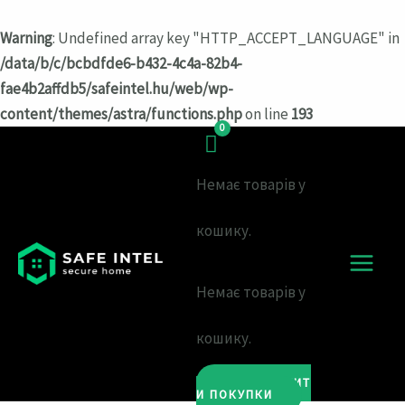
Warning
: Undefined array key "HTTP_ACCEPT_LANGUAGE" in
/data/b/c/bcbdfde6-b432-4c4a-82b4-
fae4b2affdb5/safeintel.hu/web/wp-
content/themes/astra/functions.php
on line
193
Перейти
к
Немає товарів у
содержимому
кошику.
MAIN
Немає товарів у
MEN
кошику.
ПРОДОВЖИТ
И ПОКУПКИ